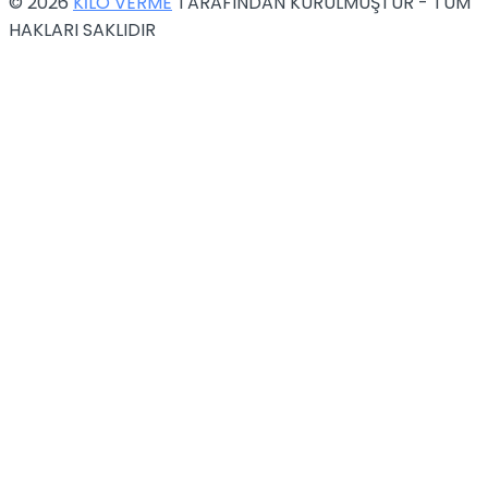
© 2026
KİLO VERME
TARAFINDAN KURULMUŞTUR - TÜM
HAKLARI SAKLIDIR