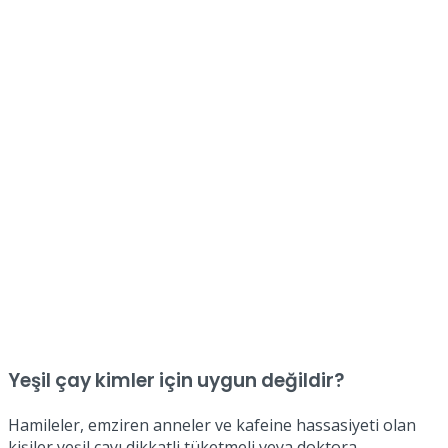
Yeşil çay kimler için uygun değildir?
Hamileler, emziren anneler ve kafeine hassasiyeti olan
kişiler yeşil çayı dikkatli tüketmeli veya doktora