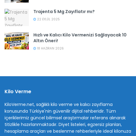
Trajenta 5 Mg Zayıflatır mı?
22 EYLÜL 2025
Hızlı ve Kalıcı Kilo Vermenizi Sağlayacak 10
Altın Öneri!
18 HAZIRAN 2026
Kilo Verme
KiloVerme.net, sağlıklı kilo verme ve kalıcı zayıflama
konusunda Türkiye'nin güvenilir dijital rehberidir. Tüm
içeriklerimiz güncel bilimsel araştırmalar referans alınarak
titizlikle hazırlanmaktadır. Diyet listeleri, egzersiz planları,
hesaplama araçları ve beslenme rehberleriyle ideal kilonuza