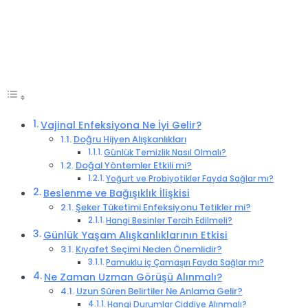
Vajinal Enfeksiyona Ne İyi Gelir?
Doğru Hijyen Alışkanlıkları
Günlük Temizlik Nasıl Olmalı?
Doğal Yöntemler Etkili mi?
Yoğurt ve Probiyotikler Fayda Sağlar mı?
Beslenme ve Bağışıklık İlişkisi
Şeker Tüketimi Enfeksiyonu Tetikler mi?
Hangi Besinler Tercih Edilmeli?
Günlük Yaşam Alışkanlıklarının Etkisi
Kıyafet Seçimi Neden Önemlidir?
Pamuklu İç Çamaşırı Fayda Sağlar mı?
Ne Zaman Uzman Görüşü Alınmalı?
Uzun Süren Belirtiler Ne Anlama Gelir?
Hangi Durumlar Ciddiye Alınmalı?