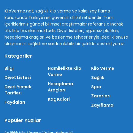
KiloVerme.net, sağlıklı kilo verme ve kalıcı zayıflama
konusunda Türkiye'nin güvenilir dijital rehberidir. Tüm
içeriklerimiz güncel bilimsel araştırmalar referans alınarak
titizlikle hazırlanmaktadır. Diyet listeleri, egzersiz planları,
hesaplama araçları ve beslenme rehberleriyle ideal kilonuza
ulaşmanızı sağlıklı ve sürdürülebilir bir şekilde destekliyoruz.
Kategoriler
Bilgi
Hamilelikte Kilo
Kilo Verme
Verme
Diyet Listesi
Sağlık
Hesaplama
Diyet Yemek
Spor
Araçları
Tarifleri
Zararları
Kaç Kalori
Faydaları
Zayıflama
Popüler Yazılar
Sağlıklı Kilo Verme Yolları Nelerdir?