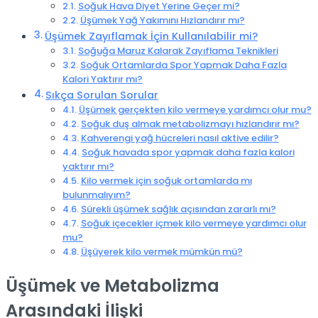
Soğuk Hava Diyet Yerine Geçer mi?
Üşümek Yağ Yakımını Hızlandırır mı?
Üşümek Zayıflamak İçin Kullanılabilir mi?
Soğuğa Maruz Kalarak Zayıflama Teknikleri
Soğuk Ortamlarda Spor Yapmak Daha Fazla
Kalori Yaktırır mı?
Sıkça Sorulan Sorular
Üşümek gerçekten kilo vermeye yardımcı olur mu?
Soğuk duş almak metabolizmayı hızlandırır mı?
Kahverengi yağ hücreleri nasıl aktive edilir?
Soğuk havada spor yapmak daha fazla kalori
yaktırır mı?
Kilo vermek için soğuk ortamlarda mı
bulunmalıyım?
Sürekli üşümek sağlık açısından zararlı mı?
Soğuk içecekler içmek kilo vermeye yardımcı olur
mu?
Üşüyerek kilo vermek mümkün mü?
Üşümek ve Metabolizma
Arasındaki İlişki