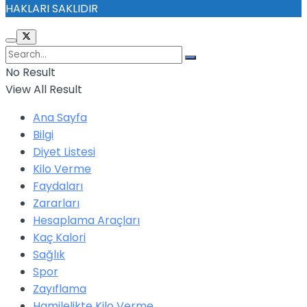
HAKLARI SAKLIDIR
No Result
View All Result
Ana Sayfa
Bilgi
Diyet Listesi
Kilo Verme
Faydaları
Zararları
Hesaplama Araçları
Kaç Kalori
Sağlık
Spor
Zayıflama
Hamilelikte Kilo Verme