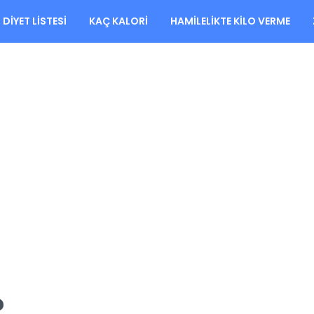
DIYET LISTESI
KAÇ KALORI
HAMILELIKTE KILO VERME
?