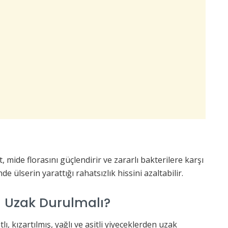
 mide florasını güçlendirir ve zararlı bakterilere karşı
e ülserin yarattığı rahatsızlık hissini azaltabilir.
n Uzak Durulmalı?
lı, kızartılmış, yağlı ve asitli yiyeceklerden uzak