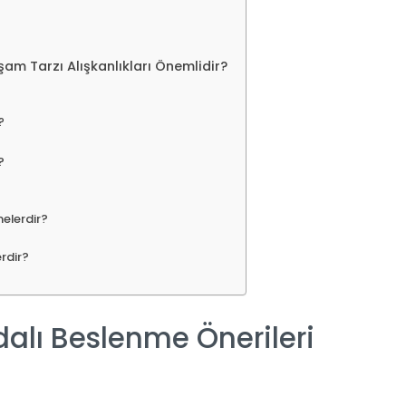
am Tarzı Alışkanlıkları Önemlidir?
?
?
 nelerdir?
erdir?
?
ydalı Beslenme Önerileri