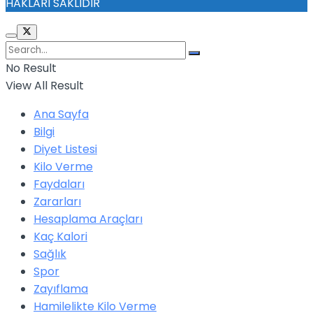
HAKLARI SAKLIDIR
No Result
View All Result
Ana Sayfa
Bilgi
Diyet Listesi
Kilo Verme
Faydaları
Zararları
Hesaplama Araçları
Kaç Kalori
Sağlık
Spor
Zayıflama
Hamilelikte Kilo Verme