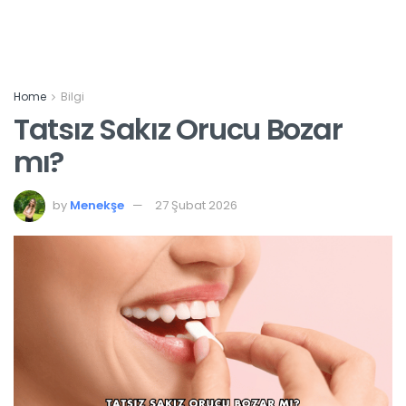
Home
Bilgi
Tatsız Sakız Orucu Bozar
mı?
by
Menekşe
27 Şubat 2026