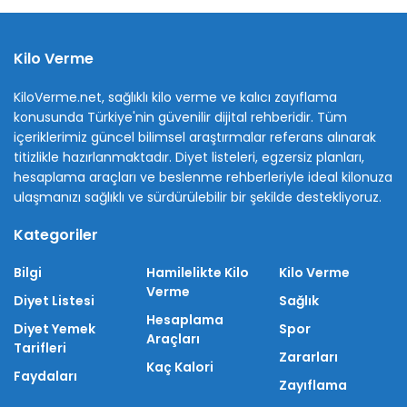
Kilo Verme
KiloVerme.net, sağlıklı kilo verme ve kalıcı zayıflama
konusunda Türkiye'nin güvenilir dijital rehberidir. Tüm
içeriklerimiz güncel bilimsel araştırmalar referans alınarak
titizlikle hazırlanmaktadır. Diyet listeleri, egzersiz planları,
hesaplama araçları ve beslenme rehberleriyle ideal kilonuza
ulaşmanızı sağlıklı ve sürdürülebilir bir şekilde destekliyoruz.
Kategoriler
Bilgi
Hamilelikte Kilo
Kilo Verme
Verme
Diyet Listesi
Sağlık
Hesaplama
Diyet Yemek
Spor
Araçları
Tarifleri
Zararları
Kaç Kalori
Faydaları
Zayıflama