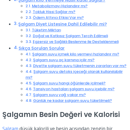
Metabolizmayı Hızlandırır mı?
Tokluk Hissi Sağlar mı?
Ödem Attırıcı Etkisi Var mı?
Şalgam Diyet Listesine Dahil Edilebilir mi?
Tüketim Miktarı
Doğal ve Katkısız Şalgam Tercih Edilmeli
Egzersiz ve Sağlıklı Beslenme ile Desteklenmeli
Sıkça Sorulan Sorular
Şalgam suyu içmek kilo vermeyi hızlandırır mı?
Şalgam suyu aç karnına içilir mi?
Diyette şalgam suyu tüketmenin zararları var mı?
Şalgam suyu detoks içeceği olarak kullanılabilir
mi?
Şalgam suyu hangi öğünlerde içilmeli?
Tansiyon hastaları şalgam suyu içebilir mi?
Şalgam suyu yağ yakar mı?
Günlük ne kadar şalgam suyu tüketilmeli?
Şalgamın Besin Değeri ve Kalorisi
Şalgam
düşük kalorili ve besin açısından zengin bir