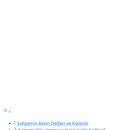
Şalgamın Besin Değeri ve Kalorisi
Şalgam Kilo Vermeye Nasıl Katkı Sağlar?