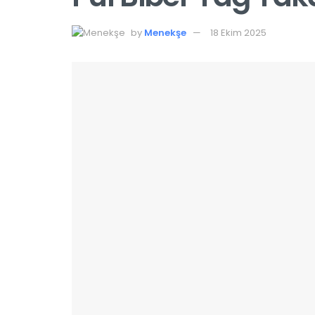
by
Menekşe
18 Ekim 2025