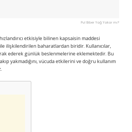
Pul Biber Yağ Yakar mı?
hızlandırıcı etkisiyle bilinen kapsaisin maddesi
e ilişkilendirilen baharatlardan biridir. Kullanıcılar,
 merak ederek günlük beslenmelerine eklemektedir. Bu
akıp yakmadığını, vücuda etkilerini ve doğru kullanım
.