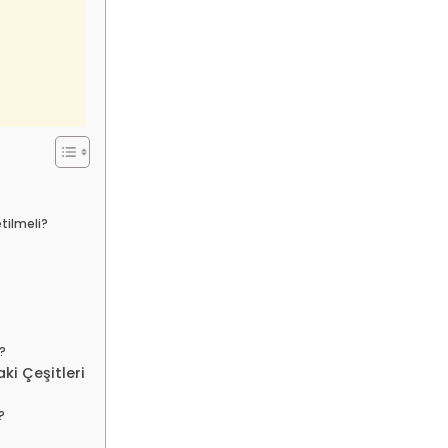
tilmeli?
?
aki Çeşitleri
?