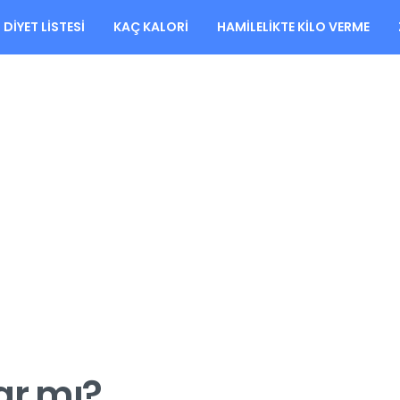
DIYET LISTESI
KAÇ KALORI
HAMILELIKTE KILO VERME
ar mı?