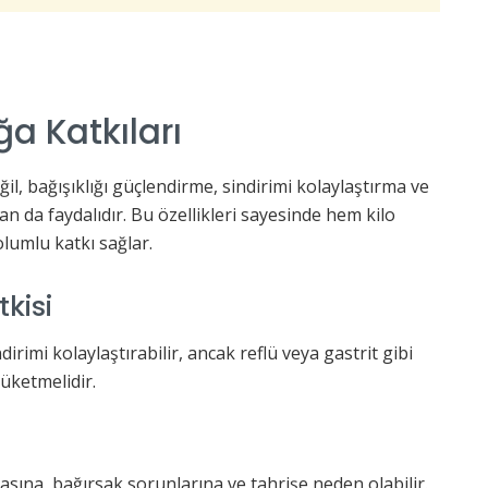
ğa Katkıları
ğil, bağışıklığı güçlendirme, sindirimi kolaylaştırma ve
n da faydalıdır. Bu özellikleri sayesinde hem kilo
lumlu katkı sağlar.
kisi
irimi kolaylaştırabilir, ancak reflü veya gastrit gibi
 tüketmelidir.
asına, bağırsak sorunlarına ve tahrişe neden olabilir.