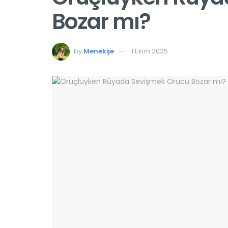
Bozar mı?
by
Menekşe
1 Ekim 2025