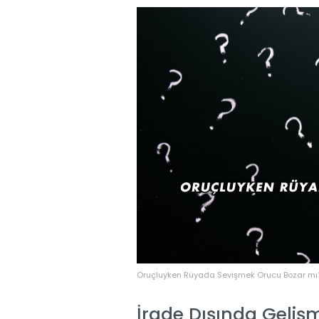
Oruçluyken Rüyada Sevişmek Orucu Bozar mı
İrade Dışında Geliş