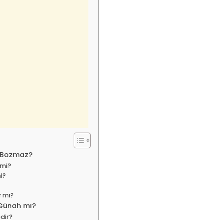
 Bozmaz?
 mi?
mi?
r mı?
Günah mı?
dir?