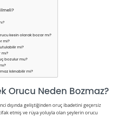
ilmeli?
mı?
rucu kesin olarak bozar mı?
r mi?
tulabilir mi?
r mı?
 oruç bozulur mu?
 mı?
az kılınabilir mi?
k Orucu Neden Bozmaz?
nci dışında geliştiğinden oruç ibadetini geçersiz
tifak etmiş ve rüya yoluyla olan şeylerin orucu