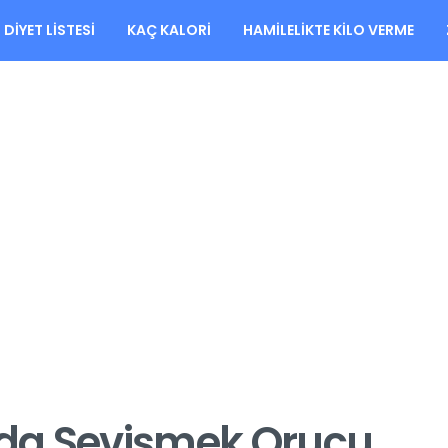
DIYET LISTESI
KAÇ KALORI
HAMILELIKTE KILO VERME
da Sevişmek Orucu