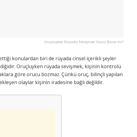
Oruçluyken Rüyada Sevişmek Orucu Bozar mı?
ttiği konulardan biri de rüyada cinsel içerikli şeyler
diğidir. Oruçluyken rüyada sevişmek, kişinin kontrolü
naklara göre orucu bozmaz. Çünkü oruç, bilinçli yapılan
leşen olaylar kişinin iradesine bağlı değildir.