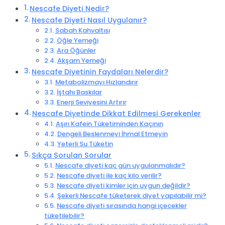
Nescafe Diyeti Nedir?
Nescafe Diyeti Nasıl Uygulanır?
Sabah Kahvaltısı
Öğle Yemeği
Ara Öğünler
Akşam Yemeği
Nescafe Diyetinin Faydaları Nelerdir?
Metabolizmayı Hızlandırır
İştahı Baskılar
Enerji Seviyesini Artırır
Nescafe Diyetinde Dikkat Edilmesi Gerekenler
Aşırı Kafein Tüketiminden Kaçının
Dengeli Beslenmeyi İhmal Etmeyin
Yeterli Su Tüketin
Sıkça Sorulan Sorular
Nescafe diyeti kaç gün uygulanmalıdır?
Nescafe diyeti ile kaç kilo verilir?
Nescafe diyeti kimler için uygun değildir?
Şekerli Nescafe tüketerek diyet yapılabilir mi?
Nescafe diyeti sırasında hangi içecekler
tüketilebilir?