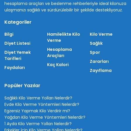
hesaplama araçları ve beslenme rehberleriyle ideal kilonuza
ulaşmanızı sağlıklı ve sürdürülebilir bir şekilde destekliyoruz.
Kategoriler
Bilgi
Hamilelikte Kilo
Kilo Verme
Verme
Diyet Listesi
Sağlık
Hesaplama
Diyet Yemek
Spor
Araçları
Tarifleri
Zararları
Kaç Kalori
Faydaları
Zayıflama
Popüler Yazılar
Sağlıklı Kilo Verme Yolları Nelerdir?
Evde Kilo Verme Yöntemleri Nelerdir?
Egzersiz Yapmak Kilo Verdirir mi?
Yağdan Kilo Verme Yöntemleri Nelerdir?
1 Ayda Kilo Verme Yolları Nelerdir?
Erkekler İçin Kilo Verme Yolları Nelerdir?