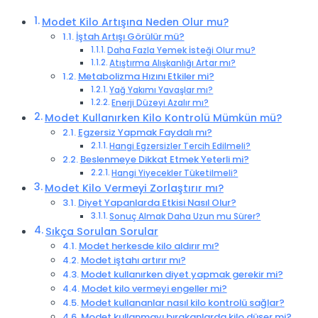
Modet Kilo Artışına Neden Olur mu?
İştah Artışı Görülür mü?
Daha Fazla Yemek İsteği Olur mu?
Atıştırma Alışkanlığı Artar mı?
Metabolizma Hızını Etkiler mi?
Yağ Yakımı Yavaşlar mı?
Enerji Düzeyi Azalır mı?
Modet Kullanırken Kilo Kontrolü Mümkün mü?
Egzersiz Yapmak Faydalı mı?
Hangi Egzersizler Tercih Edilmeli?
Beslenmeye Dikkat Etmek Yeterli mi?
Hangi Yiyecekler Tüketilmeli?
Modet Kilo Vermeyi Zorlaştırır mı?
Diyet Yapanlarda Etkisi Nasıl Olur?
Sonuç Almak Daha Uzun mu Sürer?
Sıkça Sorulan Sorular
Modet herkesde kilo aldırır mı?
Modet iştahı artırır mı?
Modet kullanırken diyet yapmak gerekir mi?
Modet kilo vermeyi engeller mi?
Modet kullananlar nasıl kilo kontrolü sağlar?
Modet kullanmayı bırakanlarda kilo düşer mi?