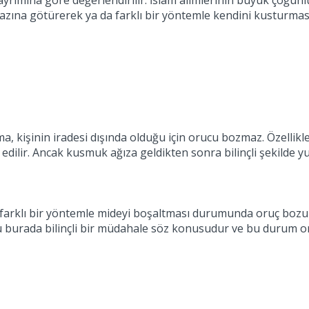
yrımına göre değerlendirilir. İslam alimlerinin büyük çoğu
zına götürerek ya da farklı bir yöntemle kendini kusturmas
 kişinin iradesi dışında olduğu için orucu bozmaz. Özellikle 
ilir. Ancak kusmuk ağıza geldikten sonra bilinçli şekilde yu
da farklı bir yöntemle mideyi boşaltması durumunda oruç bo
 burada bilinçli bir müdahale söz konusudur ve bu durum oru