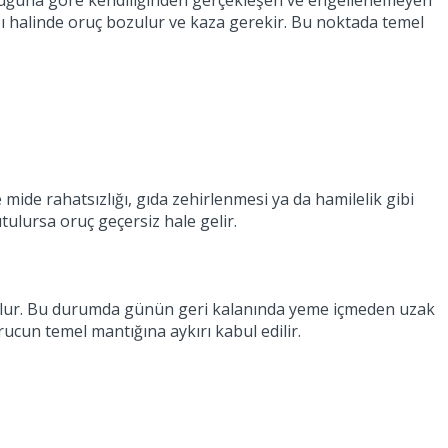
nluğuna göre kendiliğinden gerçekleşen ve engellenemeyen
ı halinde oruç bozulur ve kaza gerekir. Bu noktada temel
mide rahatsızlığı, gıda zehirlenmesi ya da hamilelik gibi
tulursa oruç geçersiz hale gelir.
zulur. Bu durumda günün geri kalanında yeme içmeden uzak
cun temel mantığına aykırı kabul edilir.