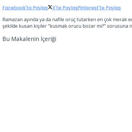
Facebook'ta Paylaş
X'te Paylaş
Pinterest'te Paylaş
Ramazan ayında ya da nafile oruç tutarken en çok merak edi
şekilde kusan kişiler “kusmak orucu bozar mı?” sorusuna net 
Bu Makalenin İçeriği