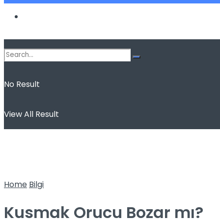
Spor
No Result
View All Result
Home
Bilgi
Kusmak Orucu Bozar mı?