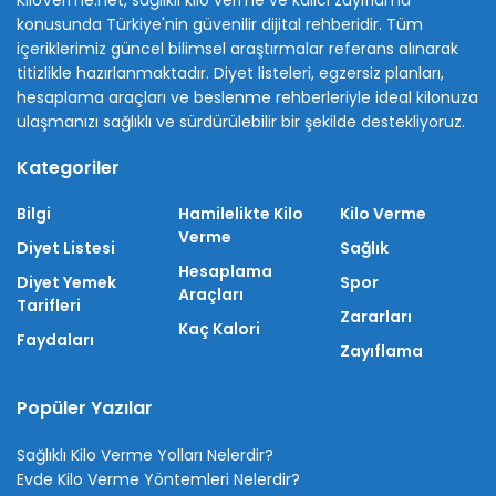
KiloVerme.net, sağlıklı kilo verme ve kalıcı zayıflama
konusunda Türkiye'nin güvenilir dijital rehberidir. Tüm
içeriklerimiz güncel bilimsel araştırmalar referans alınarak
titizlikle hazırlanmaktadır. Diyet listeleri, egzersiz planları,
hesaplama araçları ve beslenme rehberleriyle ideal kilonuza
ulaşmanızı sağlıklı ve sürdürülebilir bir şekilde destekliyoruz.
Kategoriler
Bilgi
Hamilelikte Kilo
Kilo Verme
Verme
Diyet Listesi
Sağlık
Hesaplama
Diyet Yemek
Spor
Araçları
Tarifleri
Zararları
Kaç Kalori
Faydaları
Zayıflama
Popüler Yazılar
Sağlıklı Kilo Verme Yolları Nelerdir?
Evde Kilo Verme Yöntemleri Nelerdir?