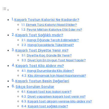
Kaşarlı Tostun Kalorisi Ne Kadardır?
Ekmek Türü Kaloriyi Nasıl Etkiler?
Peynir Miktarı Kaloriye Etki Eder mi?
Kaşarlı Tost Sağlıklı mıdır?
Hangi Öğünde Tercih Edilmelidir?
Hangi İçeceklerle Tüketilmeli?
Kaşarlı Tost Diyette Yenir mi?
Diyette Kaç Günde Bir Yenir?
Diyet İçin En Uygun Tost Nasıl Yapılır?
Kaşarlı Tost Kilo Aldırır mı?
Hangi Durumlarda Kilo Aldırır?
Kilo Almamak İçin Nasıl Hazırlanmalı?
Kaşarlı Tostun Besin Değerleri
Sıkça Sorulan Sorular
Kaşarlı tost kaç kalori içerir?
Diyet yaparken kaşarlı tost yenir mi?
Kaşarlı tost akşam yenirse kilo aldırır mı?
Kaşarlı tost sağlıklı mıdır?