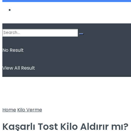
Spor
No Result
View All Result
Home
Kilo Verme
Kaşarlı Tost Kilo Aldırır mı?