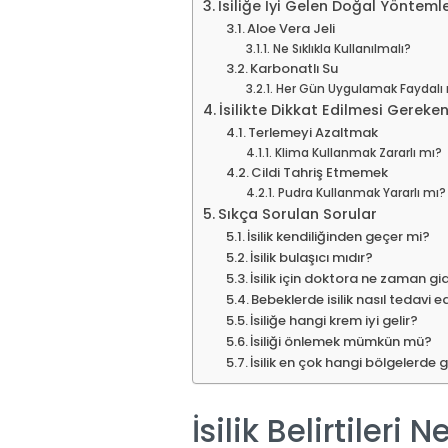
İsiliğe İyi Gelen Doğal Yöntemle
Aloe Vera Jeli
Ne Sıklıkla Kullanılmalı?
Karbonatlı Su
Her Gün Uygulamak Faydalı
İsilikte Dikkat Edilmesi Gereken
Terlemeyi Azaltmak
Klima Kullanmak Zararlı mı?
Cildi Tahriş Etmemek
Pudra Kullanmak Yararlı mı?
Sıkça Sorulan Sorular
İsilik kendiliğinden geçer mi?
İsilik bulaşıcı mıdır?
İsilik için doktora ne zaman gi
Bebeklerde isilik nasıl tedavi ed
İsiliğe hangi krem iyi gelir?
İsiliği önlemek mümkün mü?
İsilik en çok hangi bölgelerde 
İsilik Belirtileri N