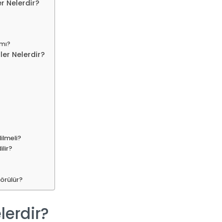
r Nelerdir?
 mı?
ler Nelerdir?
dilmeli?
ilir?
görülür?
elerdir?