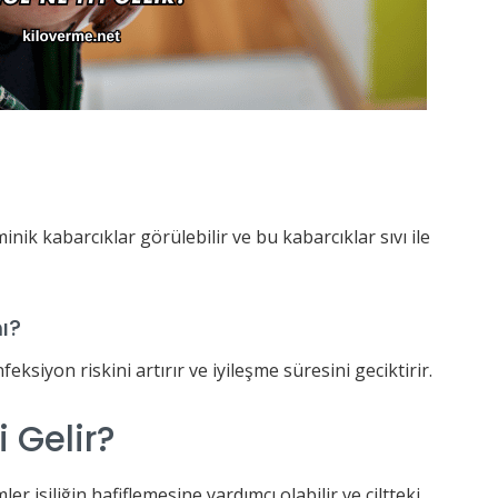
 minik kabarcıklar görülebilir ve bu kabarcıklar sıvı ile
ı?
feksiyon riskini artırır ve iyileşme süresini geciktirir.
i Gelir?
r isiliğin hafiflemesine yardımcı olabilir ve ciltteki