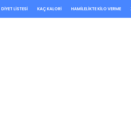
DIYET LISTESI
KAÇ KALORI
HAMILELIKTE KILO VERME