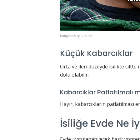
İsiliğe Ne İyi Gelir?
Küçük Kabarcıklar
Orta ve ileri düzeyde isilikte ciltte
dolu olabilir.
Kabarcıklar Patlatılmalı m
Hayır, kabarcıkların patlatılması en
İsiliğe Evde Ne İy
Evde uygulanabilecek basit yöntemle