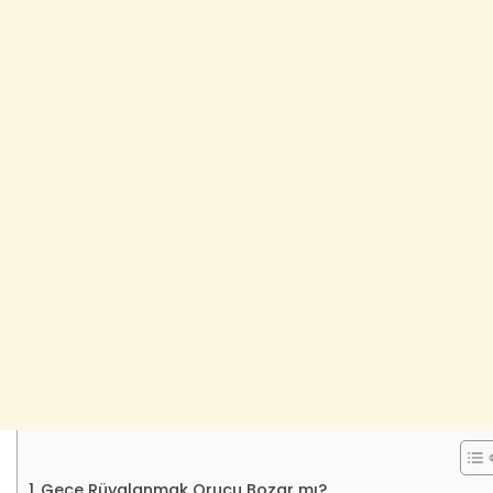
Gece Rüyalanmak Orucu Bozar mı?