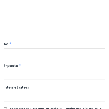
Ad
*
E-posta
*
İnternet sitesi
Daha sonraki yorumlarımda kullanılması için adım, e-