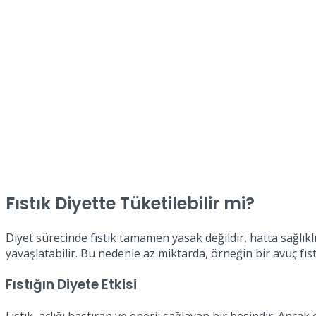
Fıstık Diyette Tüketilebilir mi?
Diyet sürecinde fıstık tamamen yasak değildir, hatta sağlıklı
yavaşlatabilir. Bu nedenle az miktarda, örneğin bir avuç fıstı
Fıstığın Diyete Etkisi
Fıstık, açlığı bastıran ve enerji sağlayan bir besindir. Ancak