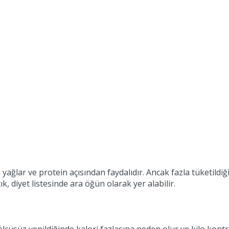
 yağlar ve protein açısından faydalıdır. Ancak fazla tüketildiğ
k, diyet listesinde ara öğün olarak yer alabilir.
 ölçüsüz yenildiğinde kalori fazlasına neden olur ve kilo kontr