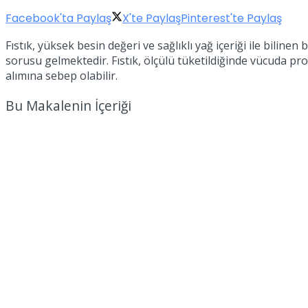
Facebook'ta Paylaş
X'te Paylaş
Pinterest'te Paylaş
Fıstık, yüksek besin değeri ve sağlıklı yağ içeriği ile biline
sorusu gelmektedir. Fıstık, ölçülü tüketildiğinde vücuda prote
alımına sebep olabilir.
Bu Makalenin İçeriği