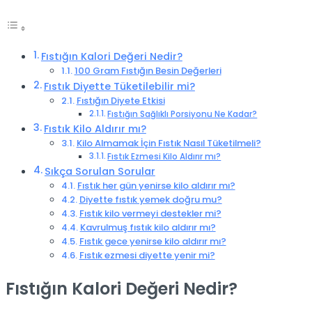
Fıstığın Kalori Değeri Nedir?
100 Gram Fıstığın Besin Değerleri
Fıstık Diyette Tüketilebilir mi?
Fıstığın Diyete Etkisi
Fıstığın Sağlıklı Porsiyonu Ne Kadar?
Fıstık Kilo Aldırır mı?
Kilo Almamak İçin Fıstık Nasıl Tüketilmeli?
Fıstık Ezmesi Kilo Aldırır mı?
Sıkça Sorulan Sorular
Fıstık her gün yenirse kilo aldırır mı?
Diyette fıstık yemek doğru mu?
Fıstık kilo vermeyi destekler mi?
Kavrulmuş fıstık kilo aldırır mı?
Fıstık gece yenirse kilo aldırır mı?
Fıstık ezmesi diyette yenir mi?
Fıstığın Kalori Değeri Nedir?