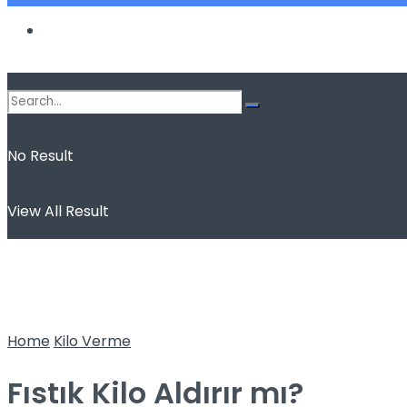
Spor
No Result
View All Result
Home
Kilo Verme
Fıstık Kilo Aldırır mı?