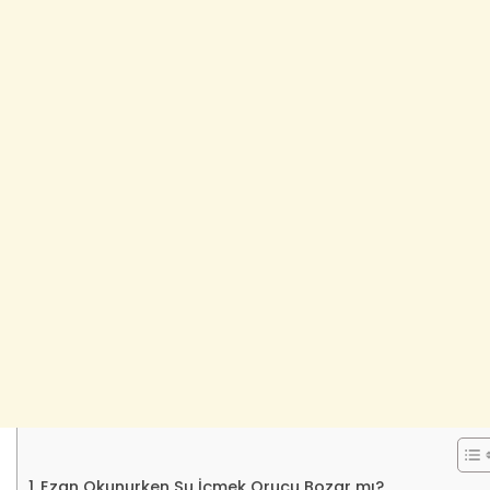
Ezan Okunurken Su İçmek Orucu Bozar mı?