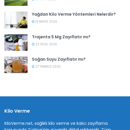
Yağdan Kilo Verme Yöntemleri Nelerdir?
19 MAYIS 2026
Trajenta 5 Mg Zayıflatır mı?
22 EYLÜL 2025
Soğan Suyu Zayıflatır mı?
27 TEMMUZ 2025
Kilo Verme
KiloVerme.net, sağlıklı kilo verme ve kalıcı zayıflama
konusunda Türkiye'nin güvenilir dijital rehberidir. Tüm