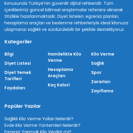
konusunda Türkiye'nin güvenilir dijital rehberidir. Tüm
içeriklerimiz güncel bilimsel araştırmalar referans alınarak
titizlikle hazırlanmaktadır. Diyet listeleri, egzersiz planları,
hesaplama araçları ve beslenme rehberleriyle ideal kilonuza
ulaşmanızı sağlıklı ve sürdürülebilir bir şekilde destekliyoruz.
Kategoriler
Bilgi
Hamilelikte Kilo
Kilo Verme
Verme
Diyet Listesi
Sağlık
Hesaplama
Diyet Yemek
Spor
Araçları
Tarifleri
Zararları
Kaç Kalori
Faydaları
Zayıflama
Popüler Yazılar
Sağlıklı Kilo Verme Yolları Nelerdir?
Evde Kilo Verme Yöntemleri Nelerdir?
Egzersiz Yapmak Kilo Verdirir mi?