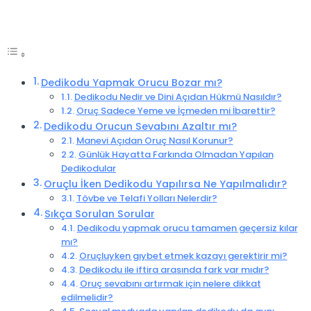
Dedikodu Yapmak Orucu Bozar mı?
Dedikodu Nedir ve Dini Açıdan Hükmü Nasıldır?
Oruç Sadece Yeme ve İçmeden mi İbarettir?
Dedikodu Orucun Sevabını Azaltır mı?
Manevi Açıdan Oruç Nasıl Korunur?
Günlük Hayatta Farkında Olmadan Yapılan
Dedikodular
Oruçlu İken Dedikodu Yapılırsa Ne Yapılmalıdır?
Tövbe ve Telafi Yolları Nelerdir?
Sıkça Sorulan Sorular
Dedikodu yapmak orucu tamamen geçersiz kılar
mı?
Oruçluyken gıybet etmek kazayı gerektirir mi?
Dedikodu ile iftira arasında fark var mıdır?
Oruç sevabını artırmak için nelere dikkat
edilmelidir?