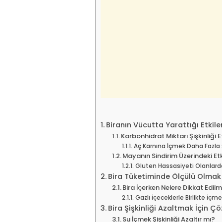
Biranın Vücutta Yarattığı Etkile
Karbonhidrat Miktarı Şişkinliği E
Aç Karnına İçmek Daha Fazla Ş
Mayanın Sindirim Üzerindeki Etk
Gluten Hassasiyeti Olanlarda 
Bira Tüketiminde Ölçülü Olmak
Bira İçerken Nelere Dikkat Edilm
Gazlı İçeceklerle Birlikte İçme
Bira Şişkinliği Azaltmak İçin Ç
Su İçmek Şişkinliği Azaltır mı?