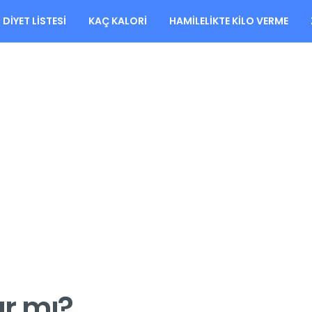
DIYET LISTESI
KAÇ KALORI
HAMILELIKTE KILO VERME
ar mı?