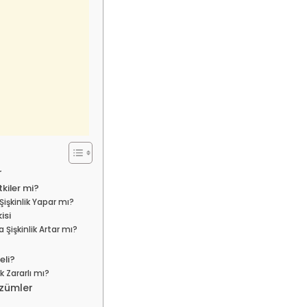
r
tkiler mi?
işkinlik Yapar mı?
isi
Şişkinlik Artar mı?
eli?
k Zararlı mı?
özümler