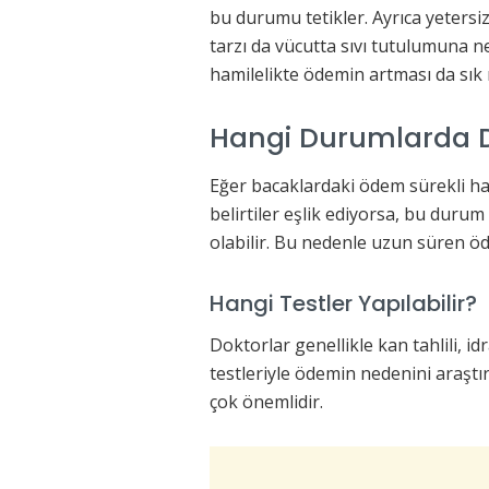
bu durumu tetikler. Ayrıca yetersi
tarzı da vücutta sıvı tutulumuna n
hamilelikte ödemin artması da sık
Hangi Durumlarda Di
Eğer bacaklardaki ödem sürekli hale
belirtiler eşlik ediyorsa, bu durum
olabilir. Bu nedenle uzun süren ö
Hangi Testler Yapılabilir?
Doktorlar genellikle kan tahlili, i
testleriyle ödemin nedenini araştı
çok önemlidir.