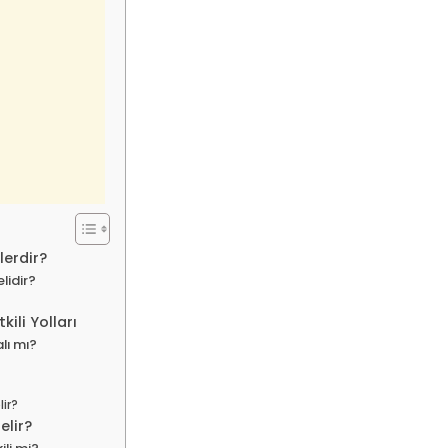
lerdir?
lidir?
ili Yolları
lı mı?
ir?
elir?