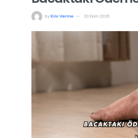
by
Kilo Verme
20 Ekim 2025