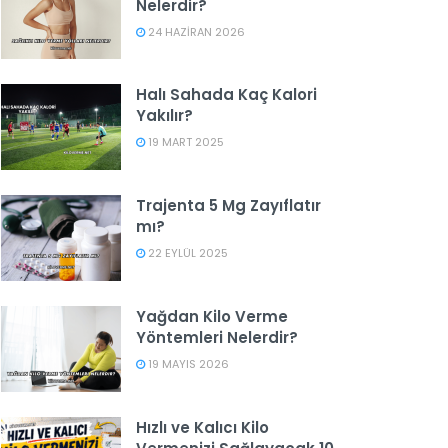
Nelerdir?
24 HAZIRAN 2026
Halı Sahada Kaç Kalori
Yakılır?
19 MART 2025
Trajenta 5 Mg Zayıflatır
mı?
22 EYLÜL 2025
Yağdan Kilo Verme
Yöntemleri Nelerdir?
19 MAYIS 2026
Hızlı ve Kalıcı Kilo