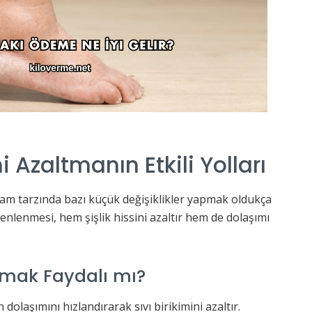
Azaltmanın Etkili Yolları
şam tarzında bazı küçük değişiklikler yapmak oldukça
üzenlenmesi, hem şişlik hissini azaltır hem de dolaşımı
pmak Faydalı mı?
dolaşımını hızlandırarak sıvı birikimini azaltır.