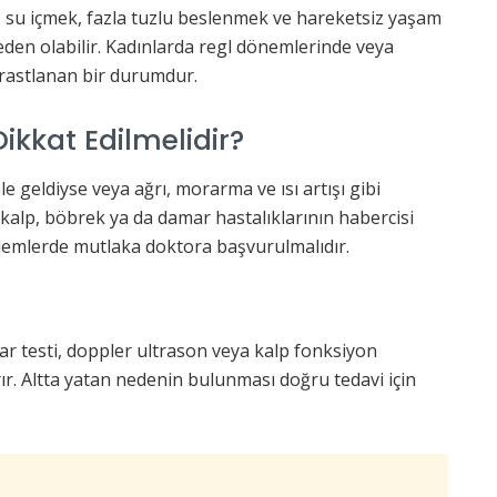
z su içmek, fazla tuzlu beslenmek ve hareketsiz yaşam
eden olabilir. Kadınlarda regl dönemlerinde veya
 rastlanan bir durumdur.
kkat Edilmelidir?
 geldiyse veya ağrı, morarma ve ısı artışı gibi
 kalp, böbrek ya da damar hastalıklarının habercisi
demlerde mutlaka doktora başvurulmalıdır.
drar testi, doppler ultrason veya kalp fonksiyon
rır. Altta yatan nedenin bulunması doğru tedavi için