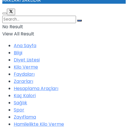
HAKLARI SAKLIDIR
No Result
View All Result
Ana Sayfa
Bilgi
Diyet Listesi
Kilo Verme
Faydaları
Zararları
Hesaplama Araçları
Kaç Kalori
Sağlık
Spor
Zayıflama
Hamilelikte Kilo Verme