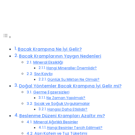
Bacak Krampına Ne İyi Gelir?
Bacak Kramplarının Yaygın Nedenleri
Mineral Eksikliği
Hangi Mineraller Önemlidir?
Sıvı Kaybı
Günlük Su Miktarı Ne Olmalı?
Doğal Yöntemler Bacak Krampına İyi Gelir mi?
Germe Egzersizleri
Ne Zaman Yapılmalı?
Sıcak ve Soğuk Uygulamalar
Hangisi Daha Etkilidir?
Beslenme Düzeni Krampları Azaltır mı?
Mineral Ağırlıklı Besinler
Hangi Besinler Tercih Edilmeli?
Aşırı Kafein ve Tuz Tüketimi