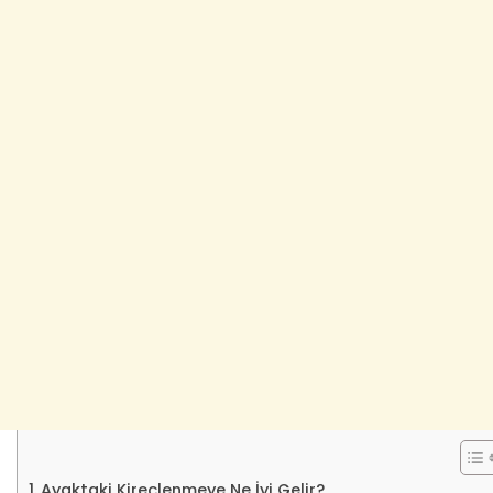
Ayaktaki Kireçlenmeye Ne İyi Gelir?