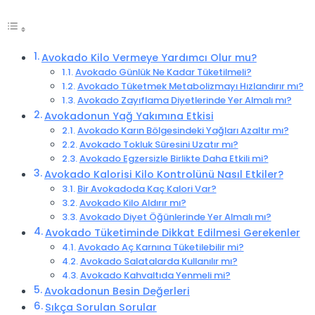
Avokado Kilo Vermeye Yardımcı Olur mu?
Avokado Günlük Ne Kadar Tüketilmeli?
Avokado Tüketmek Metabolizmayı Hızlandırır mı?
Avokado Zayıflama Diyetlerinde Yer Almalı mı?
Avokadonun Yağ Yakımına Etkisi
Avokado Karın Bölgesindeki Yağları Azaltır mı?
Avokado Tokluk Süresini Uzatır mı?
Avokado Egzersizle Birlikte Daha Etkili mi?
Avokado Kalorisi Kilo Kontrolünü Nasıl Etkiler?
Bir Avokadoda Kaç Kalori Var?
Avokado Kilo Aldırır mı?
Avokado Diyet Öğünlerinde Yer Almalı mı?
Avokado Tüketiminde Dikkat Edilmesi Gerekenler
Avokado Aç Karnına Tüketilebilir mi?
Avokado Salatalarda Kullanılır mı?
Avokado Kahvaltıda Yenmeli mi?
Avokadonun Besin Değerleri
Sıkça Sorulan Sorular