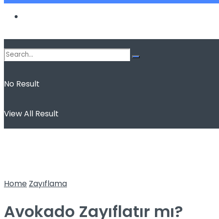
Spor
No Result
View All Result
Home
Zayıflama
Avokado Zayıflatır mı?