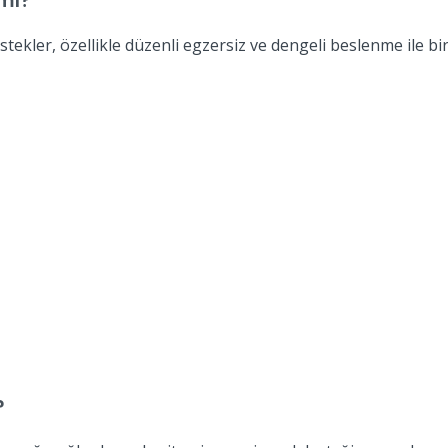
mı?
ekler, özellikle düzenli egzersiz ve dengeli beslenme ile birl
?