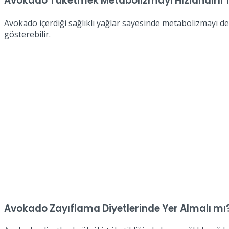
Avokado Tüketmek Metabolizmayı Hızlandırır 
Avokado içerdiği sağlıklı yağlar sayesinde metabolizmayı dest
gösterebilir.
Avokado Zayıflama Diyetlerinde Yer Almalı mı