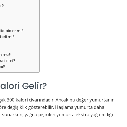
ı?
lo aldırır mı?
erli mi?
un mu?
rilir mi?
mı?
lori Gelir?
şık 300 kalori civarındadır. Ancak bu değer yumurtanın
re değişiklik gösterebilir. Haşlama yumurta daha
ek sunarken, yağda pişirilen yumurta ekstra yağ emdiği