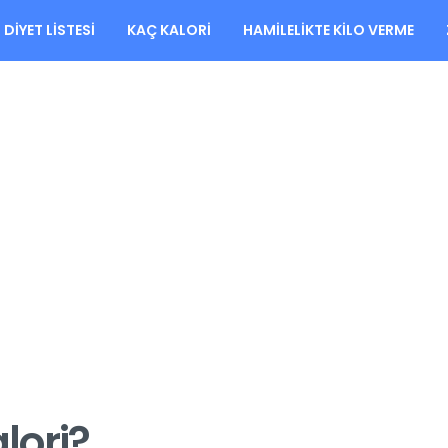
DIYET LISTESI
KAÇ KALORI
HAMILELIKTE KILO VERME
lori?