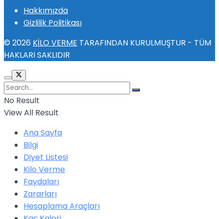
Hakkımızda
Gizlilik Politikası
© 2026
KİLO VERME
TARAFINDAN KURULMUŞTUR - TÜM
HAKLARI SAKLIDIR
No Result
View All Result
Ana Sayfa
Bilgi
Diyet Listesi
Kilo Verme
Faydaları
Zararları
Hesaplama Araçları
Kaç Kalori