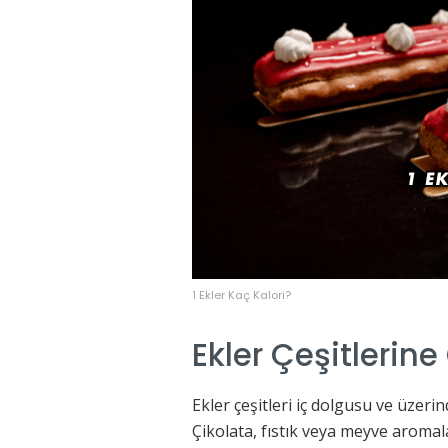
1 Ekler Kaç Kalori?
Ekler Çeşitlerine
Ekler çeşitleri iç dolgusu ve üzeri
Çikolata, fıstık veya meyve aromala