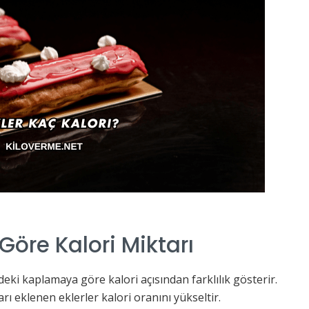
 Göre Kalori Miktarı
ndeki kaplamaya göre kalori açısından farklılık gösterir.
rı eklenen eklerler kalori oranını yükseltir.