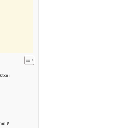
ktarı
meli?