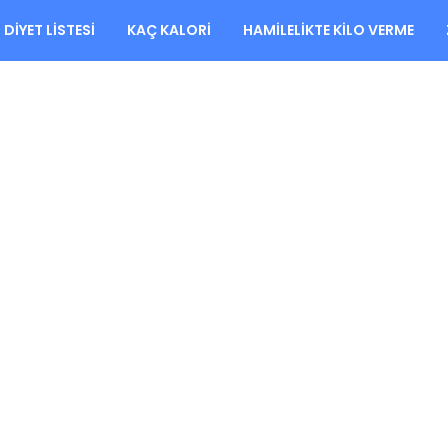
DIYET LISTESI
KAÇ KALORI
HAMILELIKTE KILO VERME