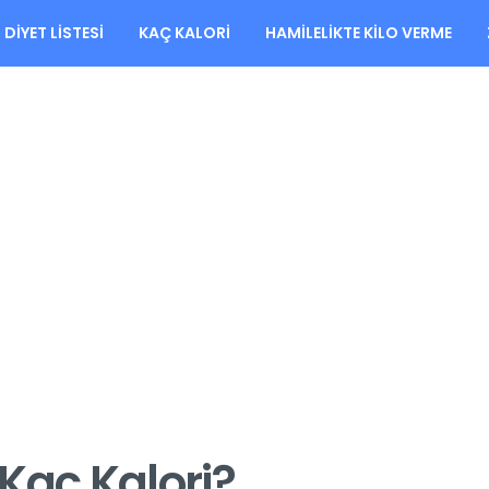
DIYET LISTESI
KAÇ KALORI
HAMILELIKTE KILO VERME
Kaç Kalori?