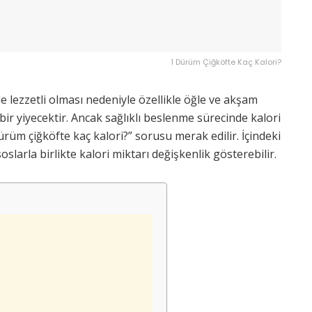
1 Dürüm Çiğköfte Kaç Kalori?
 lezzetli olması nedeniyle özellikle öğle ve akşam
bir yiyecektir. Ancak sağlıklı beslenme sürecinde kalori
ürüm çiğköfte kaç kalori?” sorusu merak edilir. İçindeki
 soslarla birlikte kalori miktarı değişkenlik gösterebilir.