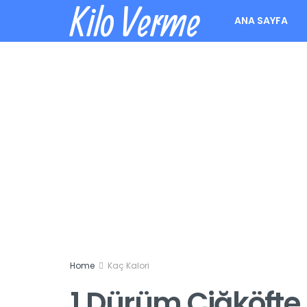
Kilo Verme
ANA SAYFA
Home
Kaç Kalori
1 Dürüm Çiğköfte 